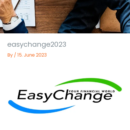
easychange2023
By
/
15. June 2023