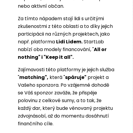
nebo aktivní občan.
Za tímto nápadem stojí lidi s určitými
zkušenostmi z této oblasti a to díky jejich
participácii na různých projektech, jako
např. platforma
Lidi Lidem.
StartLab
nabízí oba modely financování, "
All or
nothing" i "Keep it all".
Zajímavosti této platformy je jejich služba
"
matching",
která "
spáruje"
projekt a
Vašeho sponzora. Po vzájemné dohodě
se Váš sponzor zaváže, že přispěje
polovinu z celkové sumy, a to tak, že
každý dar, který bude věnovaný projektu
zdvojnásobí, až do momentu dosáhnutí
finančního cíle.