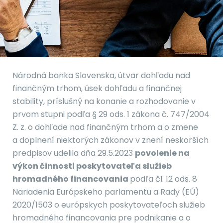
Národná banka Slovenska, útvar dohľadu nad
finančným trhom, úsek dohľadu a finančnej
stability, príslušný na konanie a rozhodovanie v
prvom stupni podľa § 29 ods. 1 zákona č. 747/2004
Z. z. o dohľade nad finančným trhom a o zmene
a doplnení niektorých zákonov v znení neskorších
predpisov udelila dňa 29.5.2023
povolenie na
výkon činnosti poskytovateľa služieb
hromadného financovania
podľa čl. 12 ods. 8
Nariadenia Európskeho parlamentu a Rady (EÚ)
2020/1503 o európskych poskytovateľoch služieb
hromadného financovania pre podnikanie a o