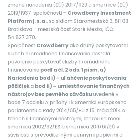
zmene nariadenia (EÚ) 2017/1129 a smernice (EÚ)
2019/1937
spoločnosti –
Crowdberry Investment
Platform j. s. a.,
so sídlom Staromestská 3, 811 03
Bratislava – mestská časť Staré Mesto, IČO:
54 827 370.
Spoločnosť
Crowdberry
ako druhý poskytovateľ
služieb hromadného financovania dostala
povolenie poskytovať služby hromadného
financovania
podľa čl. 2 ods. 1 písm. a)
Nariadenia
bod i) –
uľahčenie poskytovania
pôžičiek
a
bod ii) –
umiestňovanie finančných
nástrojov bez pevného záväzku
uvedené v
bode 7 oddielu A prílohy I k Smernici Európskeho
parlamentu a Rady 2014/65/EÚ z 15. mája 2014 o
trhoch s finančnými nástrojmi, ktorou sa mení
smernica 2002/92/ES a smernica 2011/61/EÚ v
súvislosti s prevoditeľnými cennými papiermi a