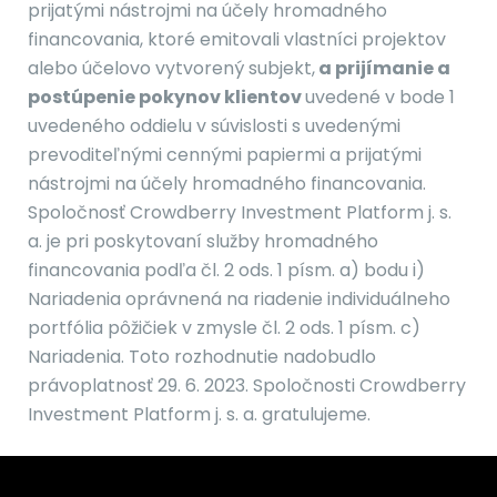
prijatými nástrojmi na účely hromadného
financovania, ktoré emitovali vlastníci projektov
alebo účelovo vytvorený subjekt,
a prijímanie a
postúpenie pokynov klientov
uvedené v bode 1
uvedeného oddielu v súvislosti s uvedenými
prevoditeľnými cennými papiermi a prijatými
nástrojmi na účely hromadného financovania.
Spoločnosť Crowdberry Investment Platform j. s.
a. je pri poskytovaní služby hromadného
financovania podľa čl. 2 ods. 1 písm. a) bodu i)
Nariadenia oprávnená na riadenie individuálneho
portfólia pôžičiek v zmysle čl. 2 ods. 1 písm. c)
Nariadenia. Toto rozhodnutie nadobudlo
právoplatnosť
29. 6. 2023. Spoločnosti Crowdberry
Investment Platform j. s. a. gratulujeme.